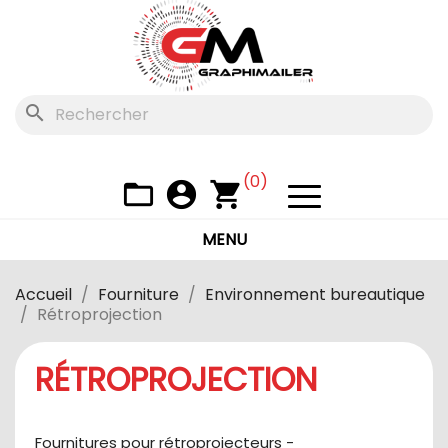
search
(0)
folder_open
account_circle
shopping_cart
MENU
Qui
Accueil
Fourniture
Environnement bureautique
sommes
Rétroprojection
nous
?
RÉTROPROJECTION
Nos
catalog
Services
Fournitures pour rétroprojecteurs -